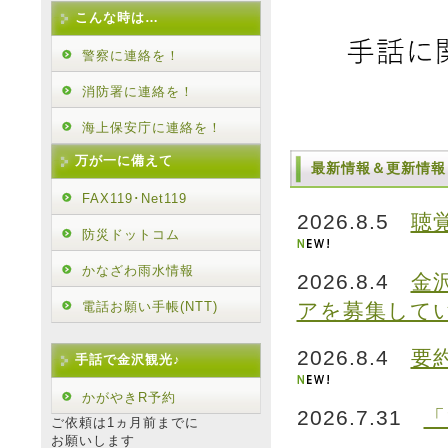
こんな時は…
警察に連絡を！
消防署に連絡を！
海上保安庁に連絡を！
万が一に備えて
最新情報＆更新情報
FAX119･Net119
2026.8.5
聴
防災ドットコム
かなざわ雨水情報
2026.8.4
金
電話お願い手帳(NTT)
アを募集して
2026.8.4
要
手話で金沢観光♪
かがやきR予約
2026.7.31
「
ご依頼は1ヵ月前までに
お願いします