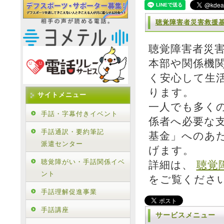
聴覚障害者災害救援基
聴覚障害者災
本部や関係機
く安心して生
ります。
サイトメニュー
一人でも多く
手話・字幕付きイベント
係者へ必要な
手話通訳・要約筆記
基金」へのあ
派遣センター
げます。
聴覚障がい・手話関係イベ
詳細は、
聴覚
ント
をご覧くださ
手話理解促進事業
手話講座
サービスメニュー