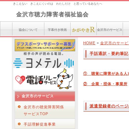
きこえない きこえにくいのは わたしだけ と思っているあなたへ
金沢市聴力障害者福祉協会
協会について
字幕付き映画
金沢市のサービス
HOME
金沢市のサービ
>
手話通訳・要約筆記
① 聴覚に障害がある人
② 企業・団体・事業所
金沢市のサービス
派遣登録者のページ
金沢市の聴覚障害関係
サービスTOP
手話理解促進事業